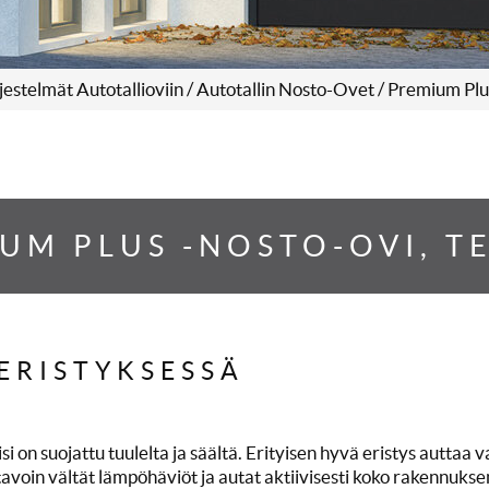
jestelmät Autotallioviin
/
Autotallin Nosto-Ovet
/ Premium Plu
UM PLUS -NOSTO-OVI, T
ERISTYKSESSÄ
i on suojattu tuulelta ja säältä. Erityisen hyvä eristys auttaa v
lä tavoin vältät lämpöhäviöt ja autat aktiivisesti koko rakennuk