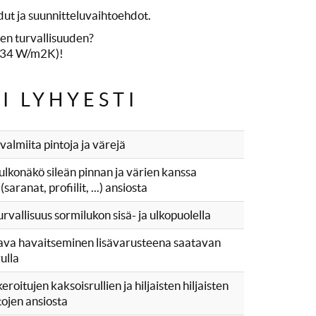
ut ja suunnitteluvaihtoehdot.
en turvallisuuden?
0,34 W/m2K)!
I LYHYESTI
almiita pintoja ja värejä
lkonäkö sileän pinnan ja värien kanssa
saranat, profiilit, ...) ansiosta
vallisuus sormilukon sisä- ja ulkopuolella
ttava havaitseminen lisävarusteena saatavan
ulla
oitujen kaksoisrullien ja hiljaisten hiljaisten
tojen ansiosta