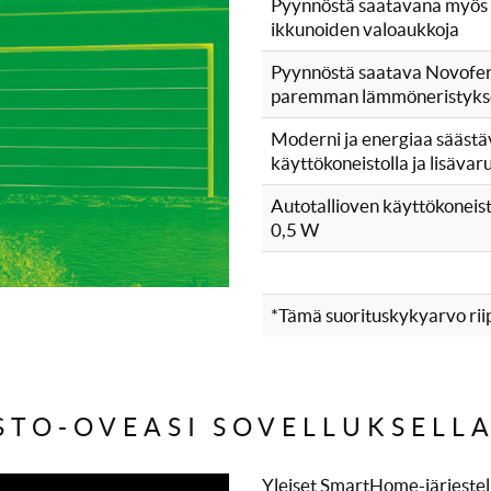
Pyynnöstä saatavana myös e
ikkunoiden valoaukkoja
Pyynnöstä saatava Novofer
paremman lämmöneristyks
Moderni ja energiaa säästä
käyttökoneistolla ja lisävar
Autotallioven käyttökoneisto
0,5 W
*Tämä suorituskykyarvo riip
STO-OVEASI SOVELLUKSELL
Yleiset SmartHome-järjestel