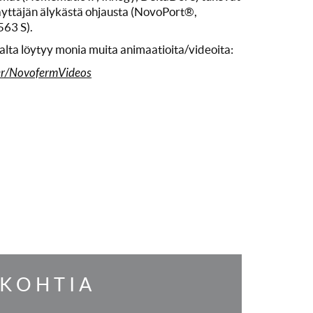
yttäjän älykästä ohjausta (NovoPort®,
63 S).
ta löytyy monia muita animaatioita/videoita:
er/NovofermVideos
OKOHTIA