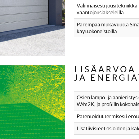
Valinnaisesti jousitekniikka
vääntöjousiakseleilla
Parempaa mukavuutta Smart
käyttökoneistoilla
LISÄARVOA 
JA ENERGI
Osien lämpö- ja äänieristys
W/m2K, ja profiilin kokona
Patentoidut termisesti erot
Lisätiivisteet osioiden ja ka