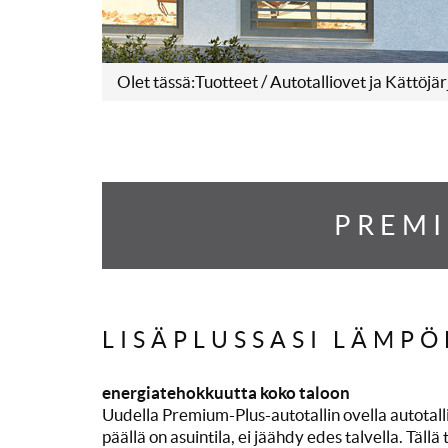
Olet tässä:
Tuotteet
/
Autotalliovet ja Kättöjär
PREMI
LISÄPLUSSASI LÄMPÖ
energiatehokkuutta koko taloon
Uudella Premium-Plus-autotallin ovella autotallis
päällä on asuintila, ei jäähdy edes talvella. Täl