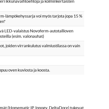
ri ikkunavaihtoehtoja ja kolminkertaisten
m-lämpökehyssarja voi myös tarjota jopa 15 %
en*
vä LED-valaistus Novoferm-autotallioven
usteilla (esim. valonauhat)
t, joiden virrankulutus valmiustilassa on vain
puu oven kuviosta ja koosta.
A
mät (Homematic IP, Innogy, DeltaDore) tukevat