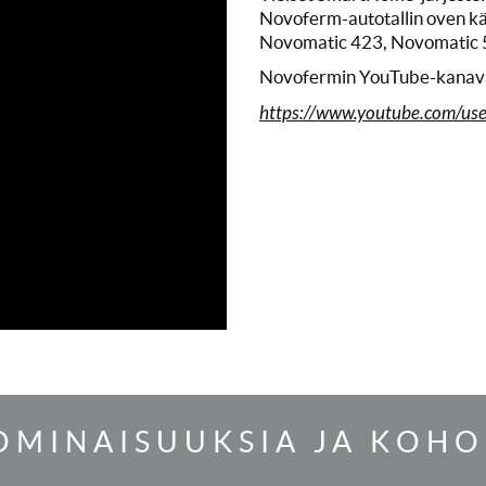
Novoferm-autotallin oven kä
Novomatic 423, Novomatic 5
Novofermin YouTube-kanaval
https://www.youtube.com/us
OMINAISUUKSIA JA KOH