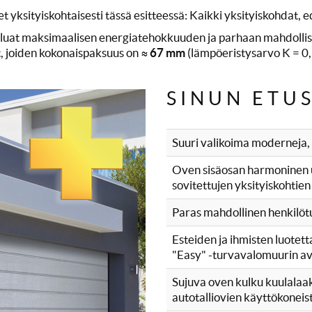
ityiskohtaisesti tässä esitteessä: Kaikki yksityiskohdat, ed
luat maksimaalisen energiatehokkuuden ja parhaan mahdollis
, joiden kokonaispaksuus on
≈ 67 mm
(lämpöeristysarvo K = 
SINUN ETUS
Suuri valikoima moderneja, v
Oven sisäosan harmoninen u
sovitettujen yksityiskohtien (
Paras mahdollinen henkilötur
Esteiden ja ihmisten luote
"Easy" -turvavalomuurin av
Sujuva oven kulku kuulalaaker
autotalliovien käyttökoneis