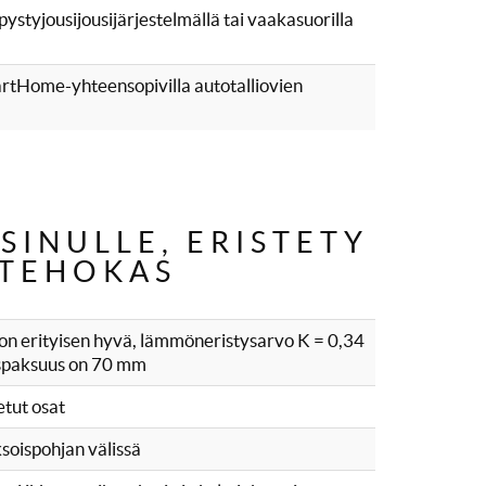
 pystyjousijousijärjestelmällä tai vaakasuorilla
Home-yhteensopivilla autotalliovien
SINULLE, ERISTETY
ATEHOKAS
 on erityisen hyvä, lämmöneristysarvo K = 0,34
ispaksuus on 70 mm
etut osat
ksoispohjan välissä