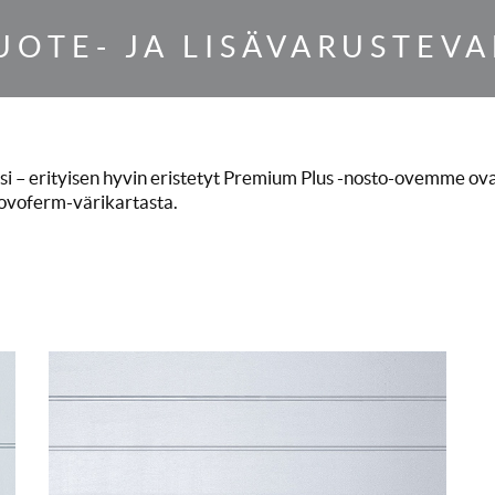
UOTE- JA LISÄVARUSTEV
esi – erityisen hyvin eristetyt Premium Plus -nosto-ovemme ov
 Novoferm-värikartasta.