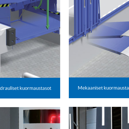
Mekaaniset kuormausta
drauliset kuormaustasot