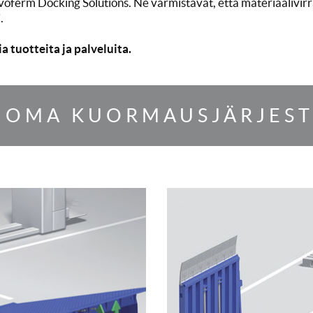
voferm Docking Solutions. Ne varmistavat, että materiaalivirr
.
 tuotteita ja palveluita.
E OMA KUORMAUSJÄRJEST