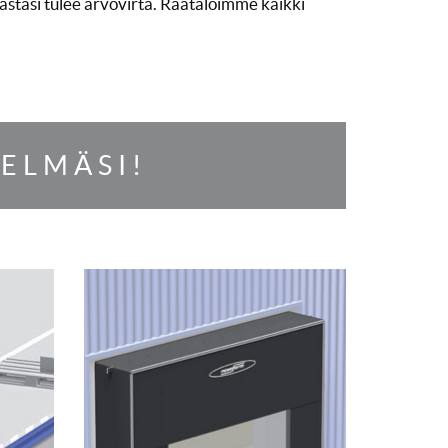
astasi tulee arvovirta. Räätälöimme kaikki
ELMÄSI!