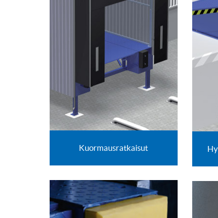
Kuormausratkaisut
Hy