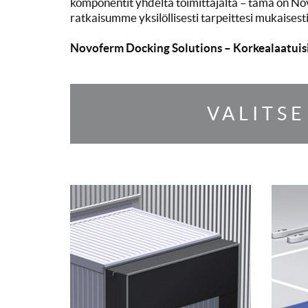
komponentit yhdeltä toimittajalta – tämä on No
ratkaisumme yksilöllisesti tarpeittesi mukaisesti
Novoferm Docking Solutions – Korkealaatuisia
VALITS